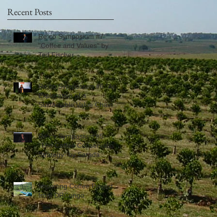
Recent Posts
Re:co Symposium #7
"Coffee and Values" by
Ted Fischer
Re:co Symposium #6 "An
Exploration of a
Sustainable Value Chain"
by Michelle Johnson
Re:co Symposium #5
"The Coffee Conservation
Strategy" by Sarada
Krishnan
Importing Coffee Project
from DRCongo