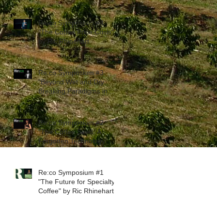
Re:co Symposium #4
"The Coffee Price Crisis"
by Ric Rhinehart
Re:co Symposium #3
"Beyond Wet and Dry:
Breaking Paradigms in
Coffee Processing" by
Flavio
Re:co Symposium #2
"The Coffee Seed: A
Forgotten Technology" by
Hanna Neuschwander
Re:co Symposium #1
"The Future for Specialty
Coffee" by Ric Rhinehart