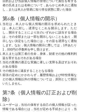
目的および当該個人情報の管理について責任を有する
者の氏名または名称について，あらかじめ本人に通知
し，または本人が容易に知り得る状態に置いた場合
第6条（個人情報の開示）
当社は，本人から個人情報の開示を求められたとき
は，本人に対し，遅滞なくこれを開示します。ただ
し，開示することにより次のいずれかに該当する場合
は，その全部または一部を開示しないこともあり，開
示しない決定をした場合には，その旨を遅滞なく通知
します。なお，個人情報の開示に際しては，1件あたり
1，000円の手数料を申し受けます。
本人または第三者の生命，身体，財産その他の権利利
益を害するおそれがある場合
当社の業務の適正な実施に著しい支障を及ぼすおそれ
がある場合
その他法令に違反することとなる場合
前項の定めにかかわらず，履歴情報および特性情報な
どの個人情報以外の情報については，原則として開示
いたしません。
第7条（個人情報の訂正および削
除）
ユーザーは，当社の保有する自己の個人情報が誤った
情報である場合には，当社が定める手続きにより，当