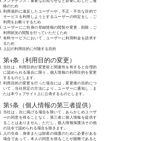
メンテナンス，重要なお知らせなど必要に応じたご連
絡のため
利用規約に違反したユーザーや，不正・不当な目的で
サービスを利用しようとするユーザーの特定をし，ご
利用をお断りするため
ユーザーにご自身の登録情報の閲覧や変更，削除，ご
利用状況の閲覧を行っていただくため
有料サービスにおいて，ユーザーに利用料金を請求す
るため
上記の利用目的に付随する目的
第4条（利用目的の変更）
当社は，利用目的が変更前と関連性を有すると合理的
に認められる場合に限り，個人情報の利用目的を変更
するものとします。
利用目的の変更を行った場合には，変更後の目的につ
いて，当社所定の方法により，ユーザーに通知し，ま
たは本ウェブサイト上に公表するものとします。
第5条（個人情報の第三者提供）
当社は，次に掲げる場合を除いて，あらかじめユーザ
ーの同意を得ることなく，第三者に個人情報を提供す
ることはありません。ただし，個人情報保護法その他
の法令で認められる場合を除きます。
人の生命，身体または財産の保護のために必要がある
場合であって，本人の同意を得ることが困難であると