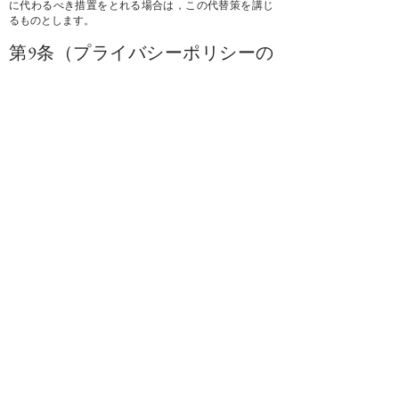
に代わるべき措置をとれる場合は，この代替策を講じ
るものとします。
第9条（プライバシーポリシーの
変更）
本ポリシーの内容は，法令その他本ポリシーに別段の
定めのある事項を除いて，ユーザーに通知することな
く，変更することができるものとします。
当社が別途定める場合を除いて，変更後のプライバシ
ーポリシーは，本ウェブサイトに掲載したときから効
力を生じるものとします。
第10条（お問い合わせ窓口）
本ポリシーに関するお問い合わせは，下記の窓口まで
お願いいたします。
兵庫県神戸市中央区栄町通４丁目２−７
住所：
社名：合同会社 ROUND POINT
担当部署：ROUND POINT CAFE
nfo@roundpointcafe.com
Eメールアドレス：i
以上