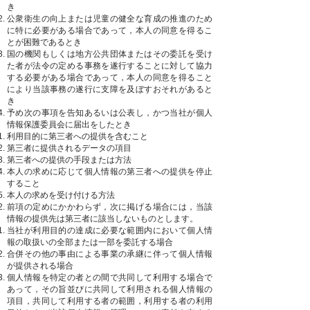
き
公衆衛生の向上または児童の健全な育成の推進のため
に特に必要がある場合であって，本人の同意を得るこ
とが困難であるとき
国の機関もしくは地方公共団体またはその委託を受け
た者が法令の定める事務を遂行することに対して協力
する必要がある場合であって，本人の同意を得ること
により当該事務の遂行に支障を及ぼすおそれがあると
き
予め次の事項を告知あるいは公表し，かつ当社が個人
情報保護委員会に届出をしたとき
利用目的に第三者への提供を含むこと
第三者に提供されるデータの項目
第三者への提供の手段または方法
本人の求めに応じて個人情報の第三者への提供を停止
すること
本人の求めを受け付ける方法
前項の定めにかかわらず，次に掲げる場合には，当該
情報の提供先は第三者に該当しないものとします。
当社が利用目的の達成に必要な範囲内において個人情
報の取扱いの全部または一部を委託する場合
合併その他の事由による事業の承継に伴って個人情報
が提供される場合
個人情報を特定の者との間で共同して利用する場合で
あって，その旨並びに共同して利用される個人情報の
項目，共同して利用する者の範囲，利用する者の利用