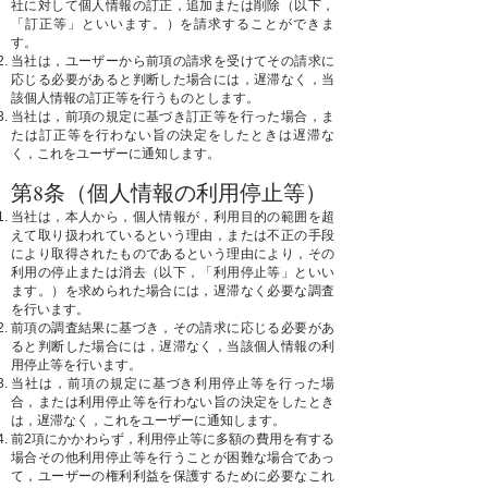
社に対して個人情報の訂正，追加または削除（以下，
「訂正等」といいます。）を請求することができま
す。
当社は，ユーザーから前項の請求を受けてその請求に
応じる必要があると判断した場合には，遅滞なく，当
該個人情報の訂正等を行うものとします。
当社は，前項の規定に基づき訂正等を行った場合，ま
たは訂正等を行わない旨の決定をしたときは遅滞な
く，これをユーザーに通知します。
第8条（個人情報の利用停止等）
当社は，本人から，個人情報が，利用目的の範囲を超
えて取り扱われているという理由，または不正の手段
により取得されたものであるという理由により，その
利用の停止または消去（以下，「利用停止等」といい
ます。）を求められた場合には，遅滞なく必要な調査
を行います。
前項の調査結果に基づき，その請求に応じる必要があ
ると判断した場合には，遅滞なく，当該個人情報の利
用停止等を行います。
当社は，前項の規定に基づき利用停止等を行った場
合，または利用停止等を行わない旨の決定をしたとき
は，遅滞なく，これをユーザーに通知します。
前2項にかかわらず，利用停止等に多額の費用を有する
場合その他利用停止等を行うことが困難な場合であっ
て，ユーザーの権利利益を保護するために必要なこれ